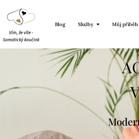
Blog
Služby
Můj příběh
Vím, že víte -
Somatický koučink
A
Modern