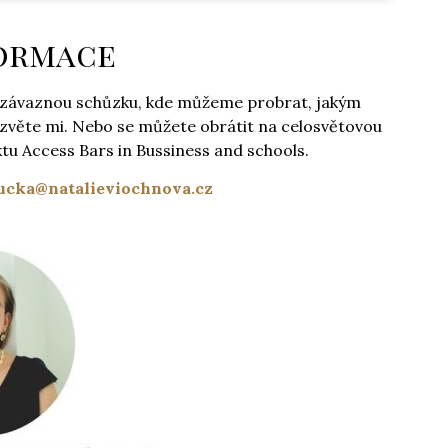
formace
 nezávaznou schůzku, kde můžeme probrat, jakým
ozvěte mi. Nebo se můžete obrátit na celosvětovou
u Access Bars in Bussiness and schools.
 koucka@natalieviochnova.cz