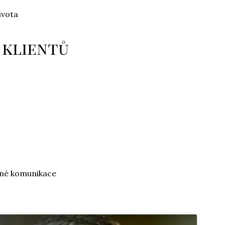
ivota
 klientů
mné komunikace