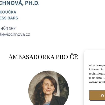
Ambasadorka pro ČR
Abychom pos
informacím 
technologie
jedinečná I
ovlivnit urči
Př