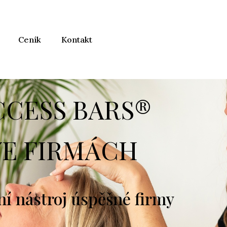
Ceník
Kontakt
CCESS BARS®
VE FIRMÁCH
í nástroj úspěšné firmy