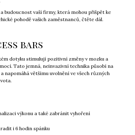
.
a budoucnost vaší firmy, která mohou přišpět ke
ychické pohodě vašich zaměstnanců, čtěte dál.
cess bars
hkém dotyku stimulují pozitivní změny v mozku a
emocí. Tato jemná, neinvazivní technika působí na
le a napomáhá většímu uvolnění ve všech různých
ivota.
malizaci výkonu a také zabránit vyhoření
radit i 6 hodin spánku