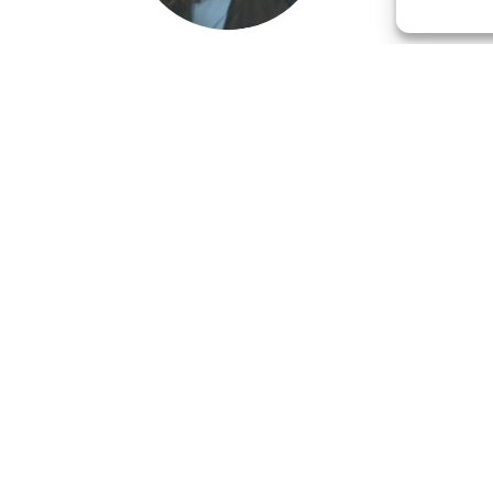
cebook
Instagram
LinkedIn
Domů
Obchodní podmín
Ι
Ι
Ι
Ι