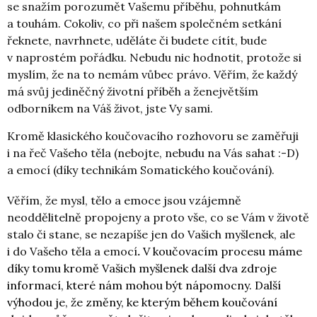
se snažím porozumět Vašemu příběhu, pohnutkám
a touhám. Cokoliv, co při našem společném setkání
řeknete, navrhnete, uděláte či budete cítít, bude
v naprostém pořádku. Nebudu nic hodnotit, protože si
myslím, že na to nemám vůbec právo. Věřím, že každý
má svůj jediněčný životní příběh a ženejvětším
odborníkem na Váš život, jste Vy sami.
Kromě klasického koučovacího rozhovoru se zaměřuji
i na řeč Vašeho těla (nebojte, nebudu na Vás sahat :-D)
a emocí (díky technikám Somatického koučování
)
.
Věřím, že mysl, tělo a emoce jsou vzájemně
neoddělitelně propojeny a proto vše, co se Vám v životě
stalo či stane, se nezapíše jen do Vašich myšlenek, ale
i do Vašeho těla a emocí
.
V koučovacím procesu máme
díky tomu kromě Vašich myšlenek další dva zdroje
informací, které nám mohou být nápomocny. Další
výhodou je, že změny, ke kterým během koučování