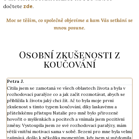
z
de
dočtete
.
Moc se těším, co společně objevíme a kam Vás setkání se
mnou posune.
Osobní zkušenosti z
koučování
Petra J.
H
Cítila jsem se zamotaná ve všech oblastech života a byla v
"
rozhodovací paralýze co a jak začít rozmotávat, abych se
N
přiblížila k životu jaký chci žít. Ač to byla moje první
ř
e
zkušenost s tímto typem koučování, díky laskavému a
m
přátelskému přístupu Natalie pro mně bylo přirozené
s
hovořit o myšlenkách a pocitech a vnímala jsem pozitivní
n
ě
změny. Vystoupila jsem ze své rozhodovací paralýzy, mám
k
větší vnitřní motivaci sama v sobě. Sezení pro mne byla velmi
s
h
zajímává, došlo k několika momentům, kdy jsem si uvědomila
s