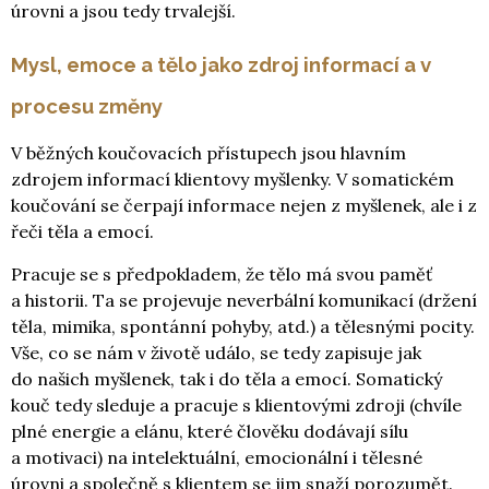
úrovni a jsou tedy trvalejší.
Mysl, emoce a tělo jako zdroj informací a v
procesu změny
V běžných koučovacích přístupech jsou hlavním
zdrojem informací klientovy myšlenky. V somatickém
koučování se čerpají informace nejen z myšlenek, ale i z
řeči těla a emocí.
Pracuje se s předpokladem, že tělo má svou paměť
a historii. Ta se projevuje neverbální komunikací (držení
těla, mimika, spontánní pohyby, atd.) a tělesnými pocity.
Vše, co se nám v životě událo, se tedy zapisuje jak
do našich myšlenek, tak i do těla a emocí. Somatický
kouč tedy sleduje a pracuje s klientovými zdroji (chvíle
plné energie a elánu, které člověku dodávají sílu
a motivaci) na intelektuální, emocionální i tělesné
úrovni a společně s klientem se jim snaží porozumět.