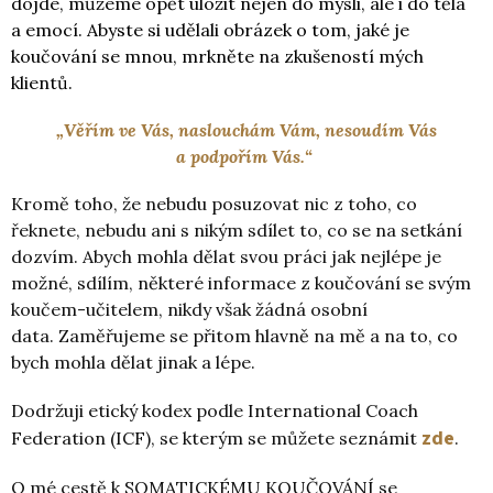
dojde, můžeme opět uložit nejen do mysli, ale i do těla
a emocí. Abyste si udělali obrázek o tom, jaké je
koučování se mnou, mrkněte na zkušeností mých
klientů.
„Věřím ve Vás, naslouchám Vám, nesoudím Vás
a podpořím Vás.“
Kromě toho, že nebudu posuzovat nic z toho, co
řeknete, nebudu ani s nikým sdílet to, co se na setkání
dozvím. Abych mohla dělat svou práci jak nejlépe je
možné, sdílím, některé informace z koučování se svým
koučem-učitelem, nikdy však žádná osobní
data. Zaměřujeme se přitom hlavně na mě a na to, co
bych mohla dělat jinak a lépe.
Dodržuji etický kodex podle International Coach
zde
Federation (ICF), se kterým se můžete seznámit
.
O mé cestě k SOMATICKÉMU KOUČOVÁNÍ se