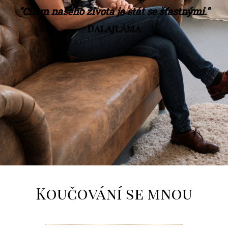
"Cílem našeho života je stát se šťastnými."
Dalajláma
Koučování se mnou