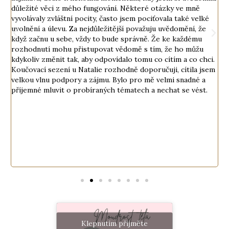
n
důležité věci z mého fungování. Některé otázky ve mně
d
a
vyvolávaly zvláštní pocity, často jsem pociťovala také velké
n
uvolnění a úlevu. Za nejdůležitější považuju uvědomění, že
p
když začnu u sebe, vždy to bude správně. Že ke každému
p
rozhodnutí mohu přistupovat vědomě s tím, že ho můžu
s
kdykoliv změnit tak, aby odpovídalo tomu co cítím a co chci.
z
Koučovací sezení u Natalie rozhodně doporučuji, cítila jsem
velkou vlnu podpory a zájmu. Bylo pro mě velmi snadné a
 o
příjemné mluvit o probíraných tématech a nechat se vést.
i
í
Klepnutím přijměte