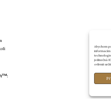
im
Abychom pos
olí
informacím 
technologie
jedinečná I
ovlivnit urči
TM
ft
:
Př