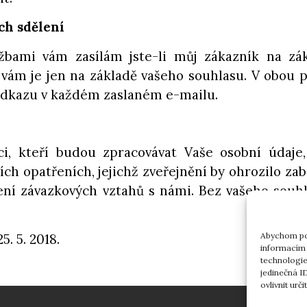
ch sdělení
lužbami vám zasílám jste-li můj zákazník na 
 vám je jen na základě vašeho souhlasu. V obou
odkazu v každém zaslaném e-mailu.
íci, kteří budou zpracovávat Vaše osobní údaje
ích opatřeních, jejichž zveřejnění by ohrozilo z
čení závazkových vztahů s námi. Bez vašeho sou
Abychom pos
. 5. 2018.
informacím 
technologie
jedinečná I
ovlivnit urči