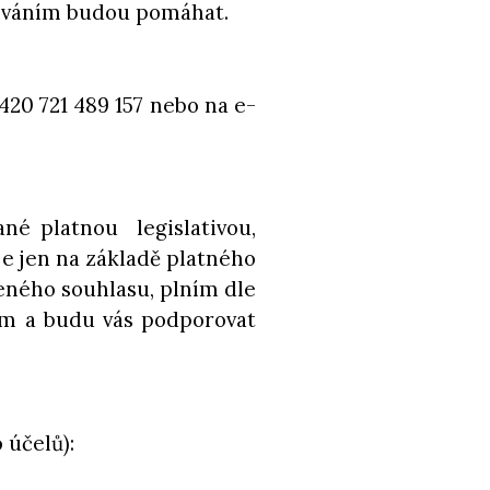
acováním budou pomáhat.
420 721 489 157 nebo na e-
ané platnou legislativou,
e jen na základě platného
eného souhlasu, plním dle
ím a budu vás podporovat
 účelů):