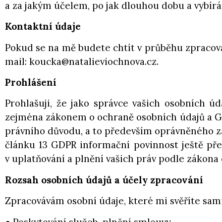
a za jakým účelem, po jak dlouhou dobu a vybír
Kontaktní údaje
Pokud se na mě budete chtít v průběhu zpracován
mail: koucka@natalieviochnova.cz.
Prohlášení
Prohlašuji, že jako správce vašich osobních ú
zejména zákonem o ochraně osobních údajů a GDP
právního důvodu, a to především oprávněného zá
článku 13 GDPR informační povinnost ještě př
v uplatňování a plnění vašich práv podle zákon
Rozsah osobních údajů a účely zpracování
Zpracovávám osobní údaje, které mi svěříte sami,
● Poskytování služeb, plnění smlouvy