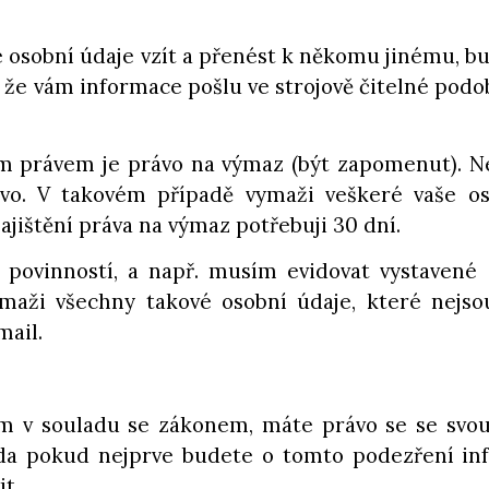
é osobní údaje vzít a přenést k někomu jinému, b
m, že vám informace pošlu ve strojově čitelné podo
m právem je právo na výmaz (být zapomenut). N
vo. V takovém případě vymaži veškeré vaše os
ajištění práva na výmaz potřebuji 30 dní.
povinností, a např. musím evidovat vystavené
aži všechny takové osobní údaje, které nejso
mail.
m v souladu se zákonem, máte právo se se svou 
da pokud nejprve budete o tomto podezření in
t.