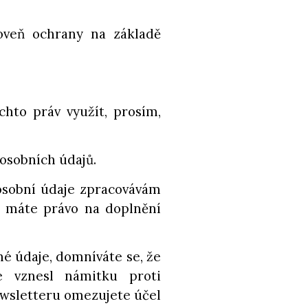
roveň ochrany na základě
hto práv využít, prosím,
 osobních údajů.
osobní údaje zpracovávám
, máte právo na doplnění
é údaje, domníváte se, že
e vznesl námitku proti
ewsletteru omezujete účel