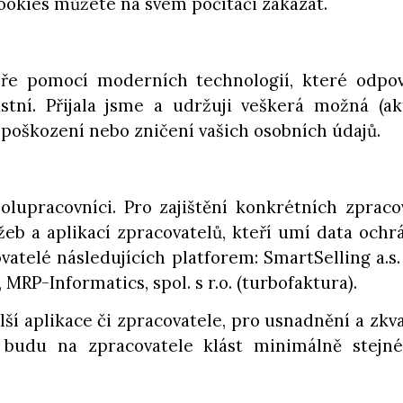
ookies můžete na svém počítači zakázat.
e pomocí moderních technologií, které odpoví
stní. Přijala jsme a udržuji veškerá možná (a
, poškození nebo zničení vašich osobních údajů.
lupracovníci. Pro zajištění konkrétních zpraco
žeb a aplikací zpracovatelů, kteří umí data ochrá
ovatelé následujících platforem: SmartSelling a.
MRP-Informatics, spol. s r.o. (turbofaktura).
í aplikace či zpracovatele, pro usnadnění a zkval
 budu na zpracovatele klást minimálně stejn