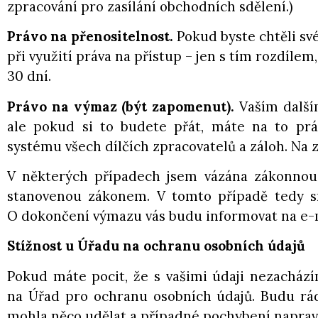
zpracování pro zasílání obchodních sdělení.)
Právo na přenositelnost.
Pokud byste chtěli sv
při využití práva na přístup – jen s tím rozdíle
30 dní.
Právo na výmaz (být zapomenut).
Vaším další
ale pokud si to budete přát, máte na to prá
systému všech dílčích zpracovatelů a záloh. Na z
V některých případech jsem vázána zákonnou 
stanovenou zákonem. V tomto případě tedy sm
O dokončení výmazu vás budu informovat na e-
Stížnost u Úřadu na ochranu osobních údajů
Pokud máte pocit, že s vašimi údaji nezachází
na Úřad pro ochranu osobních údajů. Budu rá
mohla něco udělat a případné pochybení napravi