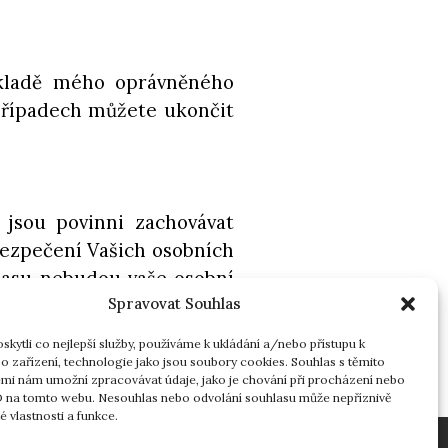
základě mého oprávněného
 případech můžete ukončit
, jsou povinni zachovávat
abezpečení Vašich osobních
hlasu nebudou vaše osobní
Spravovat Souhlas
kytli co nejlepší služby, používáme k ukládání a/nebo přístupu k
o zařízení, technologie jako jsou soubory cookies. Souhlas s těmito
mi nám umožní zpracovávat údaje, jako je chování při procházení nebo
D na tomto webu. Nesouhlas nebo odvolání souhlasu může nepříznivě
té vlastnosti a funkce.