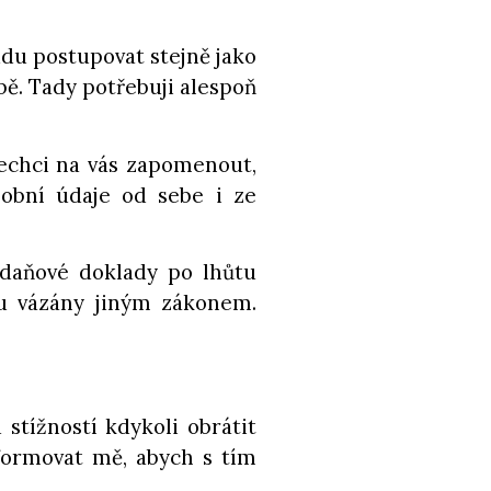
udu postupovat stejně jako
bě. Tady potřebuji alespoň
echci na vás zapomenout,
obní údaje od sebe i ze
 daňové doklady po lhůtu
u vázány jiným zákonem.
stížností kdykoli obrátit
formovat mě, abych s tím