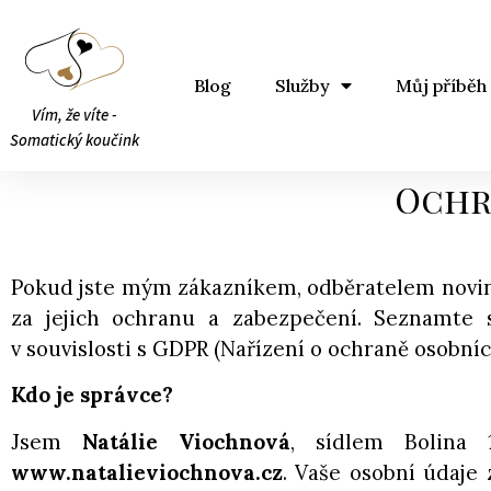
Blog
Služby
Můj příběh
Vím, že víte -
Somatický koučink
Ochr
Pokud jste mým zákazníkem, odběratelem novin
za jejich ochranu a zabezpečení. Seznamte 
v souvislosti s GDPR (Nařízení o ochraně osobníc
Kdo je správce?
Jsem
Natálie Viochnová
, sídlem Bolina 
www.natalieviochnova.cz
. Vaše osobní údaje 