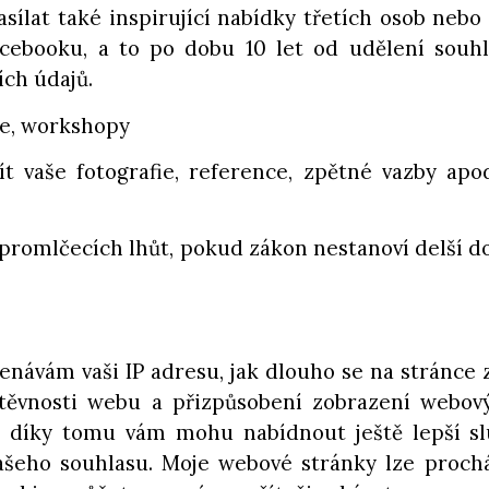
ílat také inspirující nabídky třetích osob nebo
acebooku, a to po dobu 10 let od udělení souh
ch údajů.
ce, workshopy
 vaše fotografie, reference, zpětné vazby apod
romlčecích lhůt, pokud zákon nestanoví delší do
ávám vaši IP adresu, jak dlouho se na stránce z
vštěvnosti webu a přizpůsobení zobrazení webo
e díky tomu vám mohu nabídnout ještě lepší sl
šeho souhlasu. Moje webové stránky lze prochá