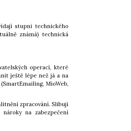
dají stupni technického
ktuálně známá) technická
vatelských operací, které
nit ještě lépe než já a na
s. (SmartEmailing, MioWeb,
itnění zpracování. Slibuji
é nároky na zabezpečení