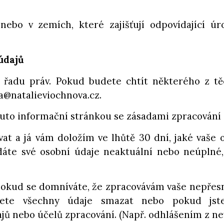
ebo v zemích, které zajišťují odpovídající ú
údajů
 řadu práv. Pokud budete chtít některého z těc
a@natalieviochnova.cz.
 touto informační stránkou se zásadami zpracování
t a já vám doložím ve lhůtě 30 dní, jaké vaše 
dáte své osobní údaje neaktuální nebo neúplné
okud se domníváte, že zpracovávám vaše nepřesn
cete všechny údaje smazat nebo pokud jst
jů nebo účelů zpracování. (Např. odhlášením z n