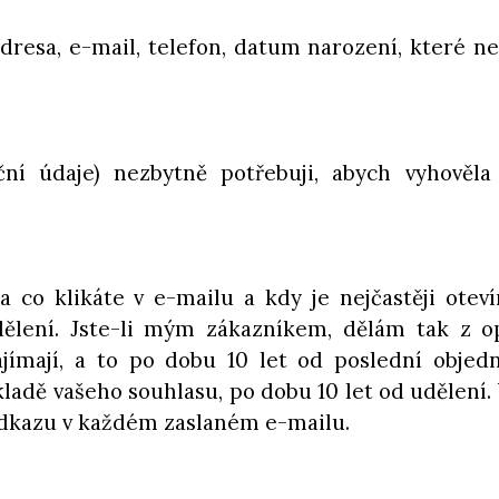
adresa, e-mail, telefon, datum narození, které n
ační údaje) nezbytně potřebuji, abych vyhověl
na co klikáte v e-mailu a kdy je nejčastěji ote
ělení. Jste-li mým zákazníkem, dělám tak z o
ímají, a to po dobu 10 let od poslední objed
ladě vašeho souhlasu, po dobu 10 let od udělení
odkazu v každém zaslaném e-mailu.