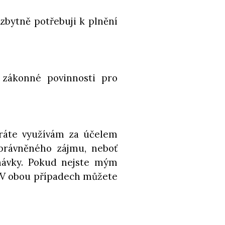
ezbytně potřebuji k plnění
a zákonné povinnosti pro
víráte využívám za účelem
právněného zájmu, neboť
návky. Pokud nejste mým
. V obou případech můžete