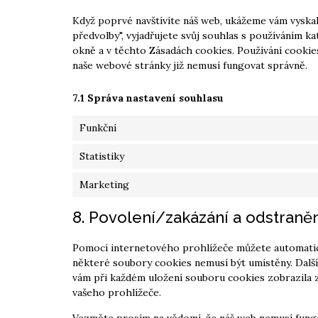
Když poprvé navštívíte náš web, ukážeme vám vyskak
předvolby", vyjadřujete svůj souhlas s používáním 
okně a v těchto Zásadách cookies. Používání cookie
naše webové stránky již nemusí fungovat správně.
7.1 Správa nastavení souhlasu
Funkční
Statistiky
Marketing
8. Povolení/zakázání a odstraně
Pomocí internetového prohlížeče můžete automatic
některé soubory cookies nemusí být umístěny. Další
vám při každém uložení souboru cookies zobrazila 
vašeho prohlížeče.
Vezměte prosím na vědomí, že náš web nemusí fungo