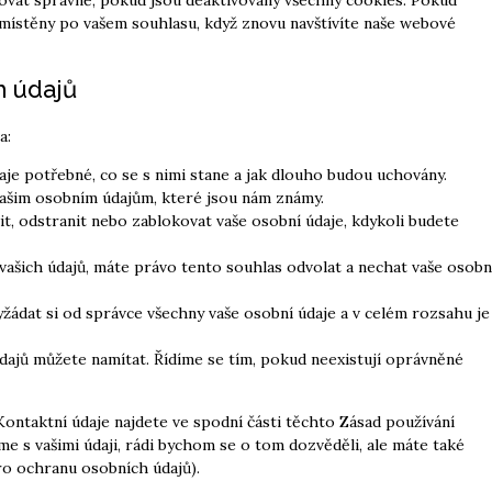
místěny po vašem souhlasu, když znovu navštívíte naše webové
h údajů
a:
aje potřebné, co se s nimi stane a jak dlouho budou uchovány.
vašim osobním údajům, které jsou nám známy.
t, odstranit nebo zablokovat vaše osobní údaje, kdykoli budete
ašich údajů, máte právo tento souhlas odvolat a nechat vaše osobn
žádat si od správce všechny vaše osobní údaje a v celém rozsahu je
údajů můžete namítat. Řídíme se tím, pokud neexistují oprávněné
Kontaktní údaje najdete ve spodní části těchto Zásad používání
me s vašimi údaji, rádi bychom se o tom dozvěděli, ale máte také
o ochranu osobních údajů).