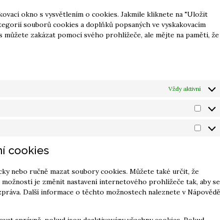
ovací okno s vysvětlením o cookies. Jakmile kliknete na "Uložit
kategorií souborů cookies a doplňků popsaných ve vyskakovacím
s můžete zakázat pomocí svého prohlížeče, ale mějte na paměti, že
Vždy aktivní
ní cookies
ky nebo ručně mazat soubory cookies. Můžete také určit, že
 možností je změnit nastavení internetového prohlížeče tak, aby se
zpráva. Další informace o těchto možnostech naleznete v Nápověd
vat správně, pokud jsou deaktivovány všechny cookies. Pokud