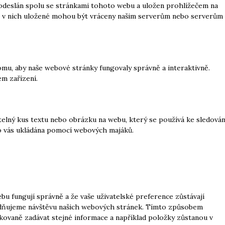
 odeslán spolu se stránkami tohoto webu a uložen prohlížečem na
ce v nich uložené mohou být vráceny našim serverům nebo serverům
omu, aby naše webové stránky fungovaly správně a interaktivně.
m zařízení.
telný kus textu nebo obrázku na webu, který se používá ke sledován
o vás ukládána pomocí webových majáků.
ebu fungují správně a že vaše uživatelské preference zůstávají
dňujeme návštěvu našich webových stránek. Tímto způsobem
kovaně zadávat stejné informace a například položky zůstanou v