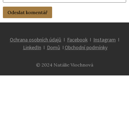
Ochrana osobních údajů
Facebook
Instagram
Ι
Ι
Ι
LinkedIn
Domů
Obchodní podmínky
Ι
Ι
© 2024 Natálie Viochnová