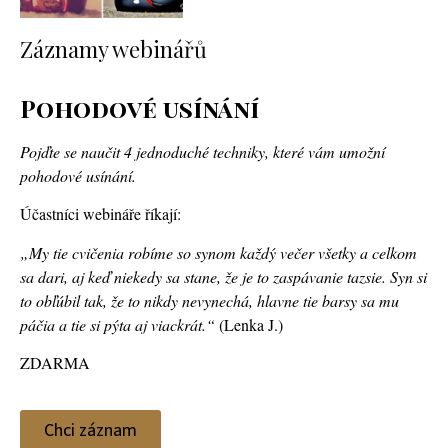
Záznamy webinářů
Pohodové usínání
Pojďte se naučit 4 jednoduché techniky, které vám umožní
pohodové usínání.
Účastníci webináře říkají:
„My tie cvičenia robíme so synom každý večer všetky a celkom
sa dari, aj keď niekedy sa stane, že je to zaspávanie tazsie. Syn si
to obľúbil tak, že to nikdy nevynechá, hlavne tie barsy sa mu
páčia a tie si pýta aj viackrát.“
(Lenka J.)
ZDARMA
Chci záznam