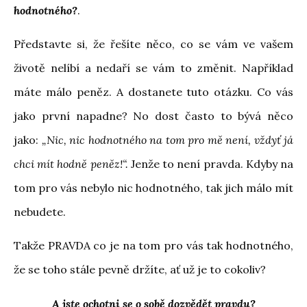
hodnotného?
.
Představte si, že řešíte něco, co se vám ve vašem
životě nelíbí a nedaří se vám to změnit. Například
máte málo peněz. A dostanete tuto otázku. Co vás
jako první napadne? No dost často to bývá něco
jako:
„Nic, nic hodnotného na tom pro mě není, vždyť já
chci mít hodně peněz!“.
Jenže to není pravda. Kdyby na
tom pro vás nebylo nic hodnotného, tak jich málo mít
nebudete.
Takže PRAVDA co je na tom pro vás tak hodnotného,
že se toho stále pevně držíte, ať už je to cokoliv?
A jste ochotni se o sobě dozvědět pravdu?