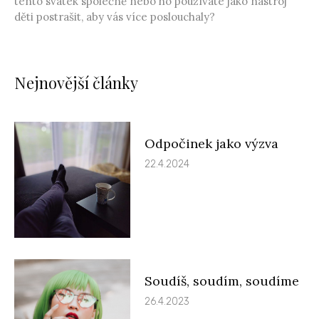
tento svátek společně nebo ho používáte jako nástroj
děti postrašit, aby vás více poslouchaly?
Nejnovější články
Odpočinek jako výzva
22.4.2024
Soudíš, soudím, soudíme
26.4.2023