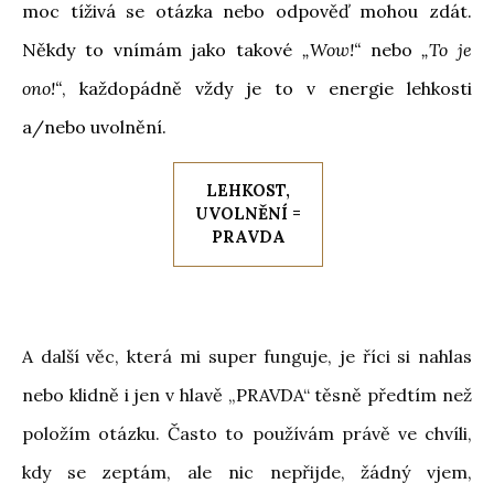
moc tíživá se otázka nebo odpověď mohou zdát.
Někdy to vnímám jako takové
„Wow!“
nebo
„To je
ono!“
, každopádně vždy je to v energie lehkosti
a/nebo uvolnění.
LEHKOST,
UVOLNĚNÍ =
PRAVDA
A další věc, která mi super funguje, je říci si nahlas
nebo klidně i jen v hlavě „PRAVDA“ těsně předtím než
položím otázku. Často to používám právě ve chvíli,
kdy se zeptám, ale nic nepřijde, žádný vjem,