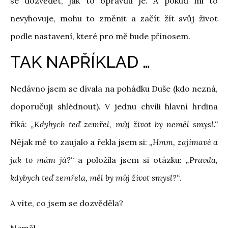
se dozvědět, jak to opravdu je. A pokud mi to
nevyhovuje, mohu to změnit a začít žít svůj život
podle nastavení, které pro mě bude přínosem.
TAK NAPŘÍKLAD …
Nedávno jsem se dívala na pohádku Duše (kdo nezná,
doporučuji shlédnout). V jednu chvíli hlavní hrdina
říká:
„Kdybych teď zemřel, můj život by neměl smysl.“
Nějak mě to zaujalo a řekla jsem si:
„Hmm, zajímavé a
jak to mám já?“
a položila jsem si otázku:
„Pravda,
kdybych teď zemřela, měl by můj život smysl?“
.
A víte, co jsem se dozvěděla?
Neměl.