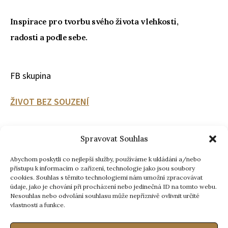
Inspirace pro tvorbu svého života v lehkosti,
radosti a podle sebe.
FB skupina
ŽIVOT BEZ SOUZENÍ
Pokud byste rádi vymanili ze soudů vlastních i
Spravovat Souhlas
cizích a zažívali v životě trvalé pocity radosti a
Abychom poskytli co nejlepší služby, používáme k ukládání a/nebo
spokojenosti, ve FB skupině najdete spoustu tipů,
přístupu k informacím o zařízení, technologie jako jsou soubory
jak na to.
cookies. Souhlas s těmito technologiemi nám umožní zpracovávat
údaje, jako je chování při procházení nebo jedinečná ID na tomto webu.
Nesouhlas nebo odvolání souhlasu může nepříznivě ovlivnit určité
Chci se přidat ke skupině Život bez souzení
vlastnosti a funkce.